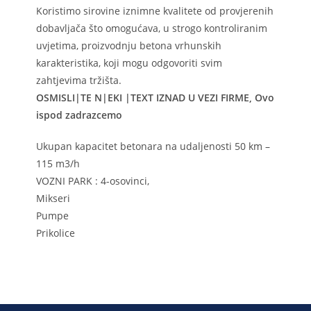
Koristimo sirovine iznimne kvalitete od provjerenih
dobavljača što omogućava, u strogo kontroliranim
uvjetima, proizvodnju betona vrhunskih
karakteristika, koji mogu odgovoriti svim
zahtjevima tržišta.
OSMISLI|TE N|EKI |TEXT IZNAD U VEZI FIRME, Ovo
ispod zadrazcemo
Ukupan kapacitet betonara na udaljenosti 50 km –
115 m3/h
VOZNI PARK : 4-osovinci,
Mikseri
Pumpe
Prikolice